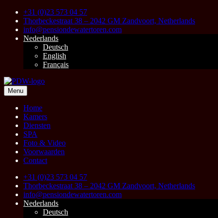
Skip
+31 (0)23 573 04 57
to
Thorbeckestraat 38 – 2042 GM Zandvoort, Netherlands
content
info@pensiondewatertoren.com
Nederlands
Deutsch
English
Français
Menu
Pension & Spa de Watertoren
Zandvoort aan Zee
Home
Kamers
Diensten
SPA
Foto & Video
Voorwaarden
Contact
+31 (0)23 573 04 57
Thorbeckestraat 38 – 2042 GM Zandvoort, Netherlands
info@pensiondewatertoren.com
Nederlands
Deutsch